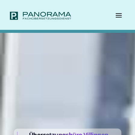
Übers
etzungsbüro
Villingen-