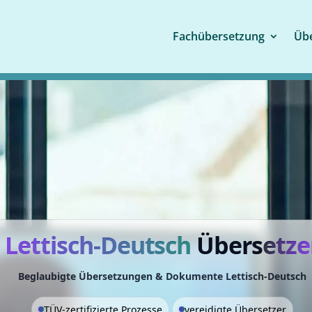
Fachübersetzung
Übe
Lettisch-Deutsch
Übers
etze
Beglaubigte Übersetzungen & Dokumente Lettisch-Deutsch
TÜV-zertifizierte Prozesse
vereidigte Übersetzer