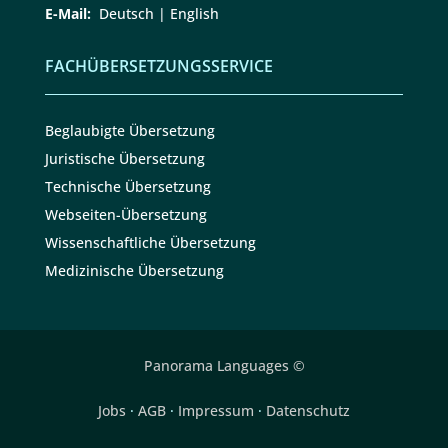
E-Mail:
Deutsch
|
English
FACHÜBERSETZUNGSSERVICE
Beglaubigte Übersetzung
Juristische Übersetzung
Technische Übersetzung
Webseiten-Übersetzung
Wissenschaftliche Übersetzung
Medizinische Übersetzung
Panorama Languages ©
★★★★★
4,9/5 Excellent
Kostenloses Angebot anfordern
Jobs
·
AGB
·
Impressum
·
Datenschutz