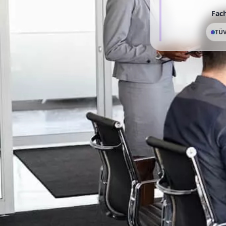
Fach
TÜV