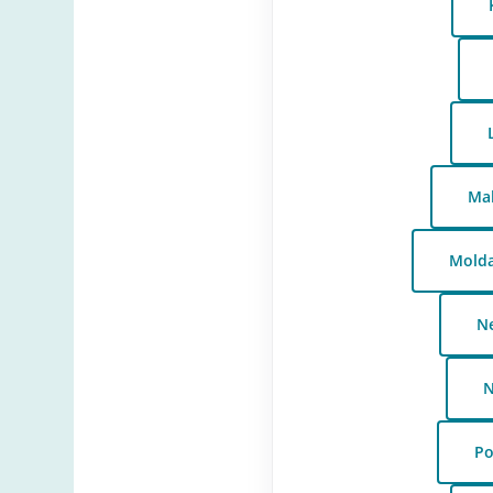
Mal
Molda
Ne
N
Po