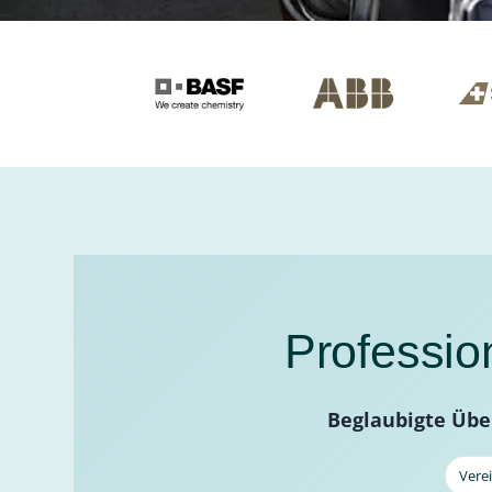
Professio
Beglaubigte Übe
Vere