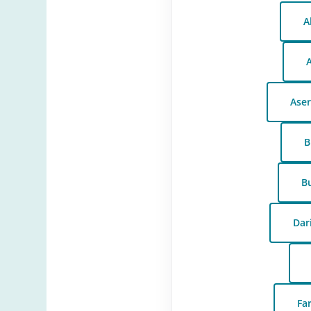
A
A
Aser
B
B
Dar
Fa