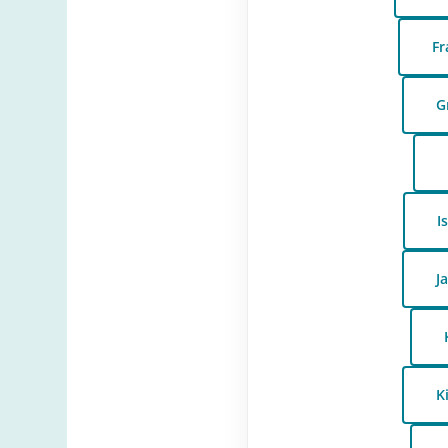
Fr
G
I
J
K