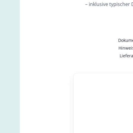
– inklusive typische
Dokume
Hinweis
Liefer