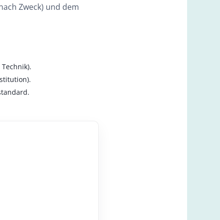
e nach Zweck) und dem
Technik).
itution).
standard.