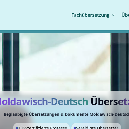
Fachübersetzung
Übe
oldawisch-Deutsch
Übers
et
Beglaubigte Übersetzungen & Dokumente Moldawisch-Deutsc
TÜV-zertifizierte Prozesse
vereidigte Übersetzer