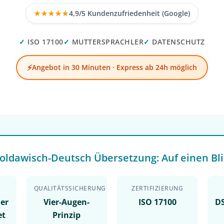
★★★★★
4,9/5 Kundenzufriedenheit (Google)
✓
ISO 17100
✓
MUTTERSPRACHLER
✓
DATENSCHUTZ
⚡
Angebot in 30 Minuten · Express ab 24h möglich
oldawisch-Deutsch Übersetzung: Auf einen Bli
QUALITÄTSSICHERUNG
ZERTIFIZIERUNG
ler
Vier-Augen-
ISO 17100
D
et
Prinzip