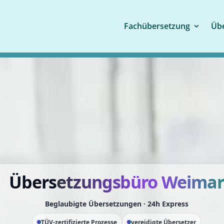
Fachübersetzung
Übe
Übers
etzungsbüro
Weima
Beglaubigte Übersetzungen · 24h Express
TÜV-zertifizierte Prozesse
vereidigte Übersetzer