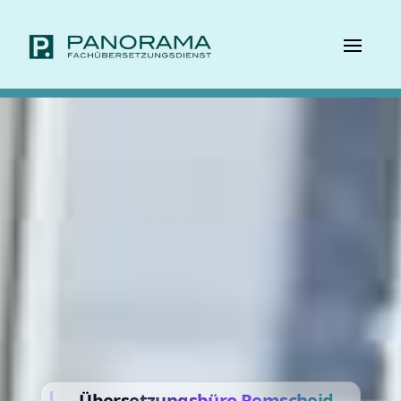
Übers
etzungsbüro
Remscheid