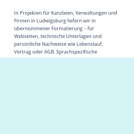
In Projekten für Kanzleien, Verwaltungen und
Firmen in Ludwigsburg liefern wir in
übernommener Formatierung – für
Webseiten, technische Unterlagen und
persönliche Nachweise wie Lebenslauf,
Vertrag oder AGB. Sprachspezifische
Anforderungen decken wir bei Bedarf mit
einem
Ungarisch-Übersetzer
sowie
Dänisch-
Übersetzer
ab; zusätzlich stehen Sprachen wie
Ukrainisch, Arabisch, Polnisch und
Niederländisch bereit. Für weitere
Kombinationen nennen wir auch Norwegisch
und Tschechisch. So erreichen Ihre Inhalte
Zielgruppen in Deutschland und international,
präzise formuliert und passend aufbereitet
für Behörden und Teams.