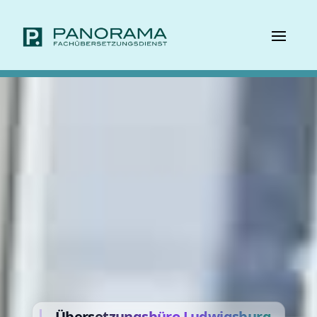
Übers
etzungsbüro
Ludwigsburg